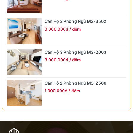
Văn Miếu – Quốc Tử Giám
2,3 km
Trườn
Căn Hộ 3 Phòng Ngủ M3-3502
Hoàng Thành Thăng Long
2,0 km
Di tích c
3.000.000₫ / đêm
Chùa Một Cột
1,7 km
Căn Hộ 3 Phòng Ngủ M3-2003
Nhà thờ Lớn Hà Nội
4,0 km
3.000.000₫ / đêm
Hồ Hoàn Kiếm
4,0 km
Trái tim
Căn Hộ 2 Phòng Ngủ M3-2506
1.900.000₫ / đêm