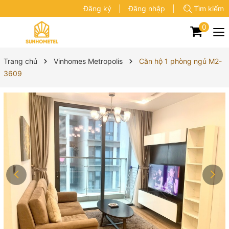
Đăng ký
|
Đăng nhập
|
Tìm kiếm
0
Trang chủ
Vinhomes Metropolis
Căn hộ 1 phòng ngủ M2-
3609