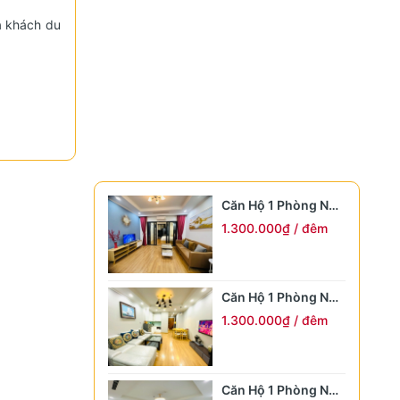
a khách du
Căn Hộ 1 Phòng Ngủ
RC6-0805
1.300.000₫ / đêm
n tâm, luôn
ệm lưu trú
Căn Hộ 1 Phòng Ngủ
RC6-0815
1.300.000₫ / đêm
Căn Hộ 1 Phòng Ngủ
.