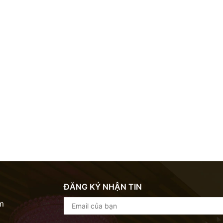
ung tâm thương mại dưới lòng đất lớn nhất Đông Nam Á, mua sắm -
- giải trí.
Di tích lịch sử, trường đại học đầu tiên của Việt Nam.
Công trình lịch sử quan trọng, nơi an nghỉ của Chủ tịch Hồ Chí Mi
Biểu tượng du lịch Hà Nội với Tháp Rùa, cầu Thê Húc.
Nơi trưng bày bộ sưu tập mỹ thuật Việt Nam từ cổ đại đến hiện đ
Nhà thờ cổ kính nổi tiếng với kiến trúc Gothic châu Âu.
ĐĂNG KÝ NHẬN TIN
m
Hồ nước lớn nhất Hà Nội, cảnh quan lãng mạn và quán cà phê ven