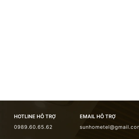
viên
Trung tâm thương mại Royal
Trong khuôn
Tr
City
viên
Văn Miếu Quốc Tử Giám
4,5 km
Lăng Chủ tịch Hồ Chí Minh
6,0 km
Hồ Hoàn Kiếm
6,5 km
Bảo tàng Mỹ thuật Việt Nam
4,8 km
Nhà thờ lớn Hà Nội
6,0 km
HOTLINE HỖ TRỢ
EMAIL HỖ TRỢ
0989.60.65.62
sunhometel@gmail.co
Hồ Tây
8,0 km