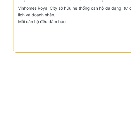
Vinhomes Royal City sở hữu hệ thống căn hộ đa dạng, từ
lịch và doanh nhân.
Mỗi căn hộ đều đảm bảo:
Không gian rộng rãi, thoáng mát, ban công lớn.
Nội thất hiện đại, tiện nghi chuẩn cao cấp.
Trang bị đầy đủ: Wifi tốc độ cao, máy giặt, bếp nấu,
ĐỘI NGŨ NHÂN VIÊN CHUYÊN NGHIỆP 
Không chỉ gây ấn tượng bởi cơ sở vật chất hiện đại, Vinho
sẵn sàng hỗ trợ khách hàng 24/7 với phong cách phục vụ
thoải mái và hài lòng nhất cho mọi khách hàng.
Địa điểm tham quan
Khoảng cách
Trong khuôn
Công viên Royal City