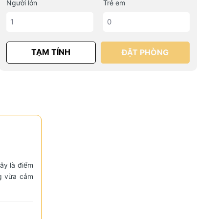
Người lớn
Trẻ em
TẠM TÍNH
ÐẶT PHÒNG
ây là điểm
ng vừa cảm