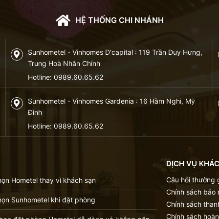
Công viên sinh thái kết hợp vườn thú nổi tiếng tại Hà Nội.
HỆ THỐNG CHI NHÁNH
Sunhometel - Vinhomes D'capital : 119 Trần Duy Hưng,
Trung Hoà Nhân Chính
Hotline:
0989.60.65.62
Sunhometel - Vinhomes Gardenia : 16 Hàm Nghi, Mỹ
Đình
Hotline:
0989.60.65.62
DỊCH VỤ KHÁ
Câu hỏi thường
họn Hometel thay vì khách sạn
Chính sách bảo
họn Sunhometel khi đặt phòng
Chính sách than
Chính sách hoàn