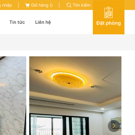
 nhập
|
Giỏ hàng (
)
|
Tìm kiếm
Tin tức
Liên hệ
Đặt phòng