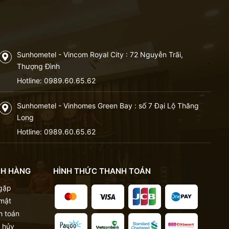
Sunhometel - Vincom Royal City : 72 Nguyễn Trãi,
Thượng Đình
Hotline:
0989.60.65.62
Sunhometel - Vinhomes Green Bay : số 7 Đại Lộ Thăng
Long
Hotline:
0989.60.65.62
CH HÀNG
HÌNH THỨC THANH TOÁN
 gặp
 mật
h toán
 hủy