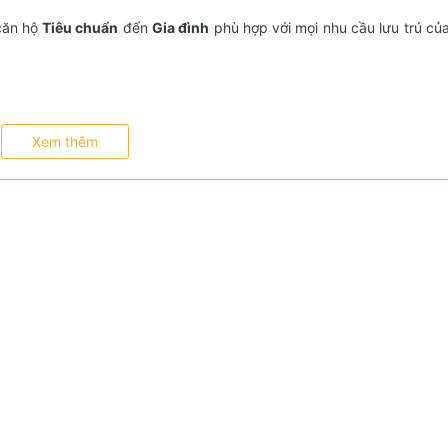
 căn hộ
Tiêu chuẩn
đến
Gia đình
phù hợp với mọi nhu cầu lưu trú củ
Xem thêm
 điều hòa, TV thông minh, cửa sổ lớn view nội khu hoặc thành phố.
& TẬN TÂM
mes Royal City còn nổi bật với đội ngũ nhân viên chuyên nghiệp, tậ
 chu đáo, thân thiện và linh hoạt, nhằm mang đến những trải nghi
Mô tả ngắn
Khu công viên cây xanh rộng lớn, khu vui chơi giải trí, trượt băng