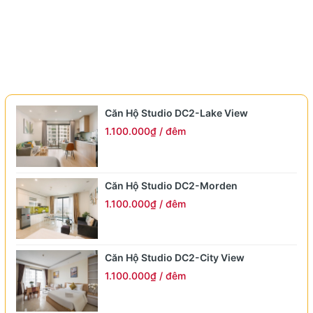
viên chuyên nghiệp, tận tâm, luôn phục vụ khách hàng bằng
sự chu đáo, linh hoạt và sẵn sàng hỗ trợ 24/7.
Phương châm hoạt động:
"Sự hài lòng của khách hàng là
ưu tiên số 1."
Địa điểm tham quan
Khoảng cách
Căn Hộ Studio DC2-Lake View
1.100.000₫ / đêm
Công viên Cầu Giấy
2,0 km
Trung tâm Hội nghị Quốc gia
1,0 km
Căn Hộ Studio DC2-Morden
1.100.000₫ / đêm
Big C Thăng Long
0,5 km
Bảo tàng Hà Nội
1,5 km
Căn Hộ Studio DC2-City View
1.100.000₫ / đêm
Keangnam Landmark 72
2,0 km