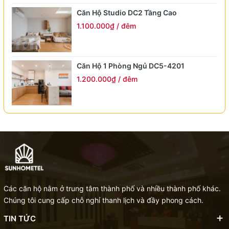
Công viên Trung Hòa - Nhân Chính
1,5 km
Căn Hộ Studio DC2 Tầng Cao
1.100.000₫ / đêm
Hồ Tây
7,5 km
Hồ n
Văn Miếu Quốc Tử Giám
7,0 km
Căn Hộ 1 Phòng Ngủ DC5-4201
1.200.000₫ / đêm
Lăng Chủ tịch Hồ Chí Minh
8,0 km
Hồ Hoàn Kiếm
9,0 km
Các căn hộ nằm ở trung tâm thành phố và nhiều thành phố khác.
Chúng tôi cung cấp chỗ nghỉ thanh lịch và đầy phong cách.
TIN TỨC