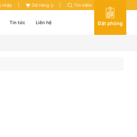
 nhập
|
Giỏ hàng (
)
|
Tìm kiếm
Tin tức
Liên hệ
Đặt phòng