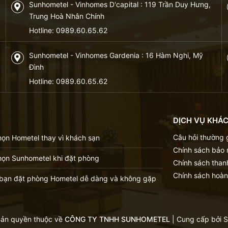
Sunhometel - Vinhomes D'capital : 119 Trần Duy Hưng,
Trung Hoà Nhân Chính
Hotline:
0989.60.65.62
Sunhometel - Vinhomes Gardenia : 16 Hàm Nghi, Mỹ
Đình
Hotline:
0989.60.65.62
DỊCH VỤ KHÁ
Câu hỏi thường
họn Hometel thay vì khách sạn
Chính sách bảo
họn Sunhometel khi đặt phòng
Chính sách than
Chính sách hoàn
p bạn đặt phòng Hometel dễ dàng và không gặp
ản quyền thuộc về
CÔNG TY TNHH SUNHOMETEL
|
Cung cấp bởi
S