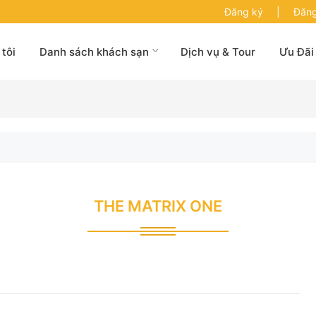
Đăng ký
|
Đăng
tôi
Danh sách khách sạn
Dịch vụ & Tour
Ưu Đãi
THE MATRIX ONE