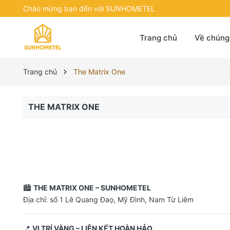
Chào mừng bạn đến với SUNHOMETEL
Trang chủ
Về chúng 
Trang chủ
The Matrix One
THE MATRIX ONE
🏙
THE MATRIX ONE – SUNHOMETEL
Địa chỉ: số 1 Lê Quang Đaọ, Mỹ Đình, Nam Từ Liêm
📍
VỊ TRÍ VÀNG – LIÊN KẾT HOÀN HẢO