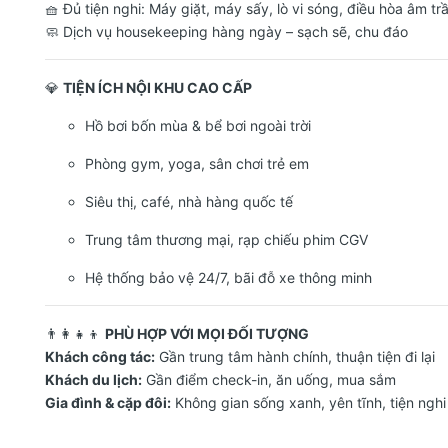
🧺 Đủ tiện nghi: Máy giặt, máy sấy, lò vi sóng, điều hòa âm tr
🧼 Dịch vụ housekeeping hàng ngày – sạch sẽ, chu đáo
💎
TIỆN ÍCH NỘI KHU CAO CẤP
Hồ bơi bốn mùa & bể bơi ngoài trời
Phòng gym, yoga, sân chơi trẻ em
Siêu thị, café, nhà hàng quốc tế
Trung tâm thương mại, rạp chiếu phim CGV
Hệ thống bảo vệ 24/7, bãi đỗ xe thông minh
👨‍👩‍👧‍👦
PHÙ HỢP VỚI MỌI ĐỐI TƯỢNG
Khách công tác:
Gần trung tâm hành chính, thuận tiện đi lại
Khách du lịch:
Gần điểm check-in, ăn uống, mua sắm
Gia đình & cặp đôi:
Không gian sống xanh, yên tĩnh, tiện ngh