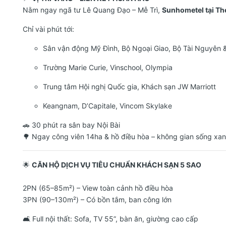
Nằm ngay ngã tư Lê Quang Đạo – Mễ Trì,
Sunhometel tại Th
Chỉ vài phút tới:
Sân vận động Mỹ Đình, Bộ Ngoại Giao, Bộ Tài Nguyên 
Trường Marie Curie, Vinschool, Olympia
Trung tâm Hội nghị Quốc gia, Khách sạn JW Marriott
Keangnam, D’Capitale, Vincom Skylake
🚗 30 phút ra sân bay Nội Bài
🌳 Ngay công viên 14ha & hồ điều hòa – không gian sống xanh
🌟
CĂN HỘ DỊCH VỤ TIÊU CHUẨN KHÁCH SẠN 5 SAO
2PN (65–85m²) – View toàn cảnh hồ điều hòa
3PN (90–130m²) – Có bồn tắm, ban công lớn
🛋 Full nội thất: Sofa, TV 55”, bàn ăn, giường cao cấp