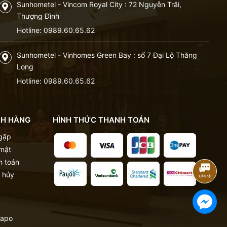
Sunhometel - Vincom Royal City : 72 Nguyễn Trãi,
Thượng Đình
Hotline:
0989.60.65.62
Sunhometel - Vinhomes Green Bay : số 7 Đại Lộ Thăng
Long
Hotline:
0989.60.65.62
CH HÀNG
HÌNH THỨC THANH TOÁN
 gặp
 mật
h toán
 hủy
apo