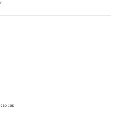
ần
i cao cấp